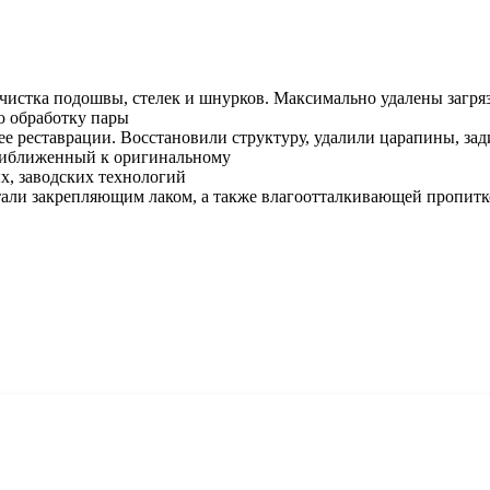
чистка подошвы, стелек и шнурков. Максимально удалены загря
ю обработку пары
ее реставрации. Восстановили структуру, удалили царапины, за
приближенный к оригинальному
х, заводских технологий
тали закрепляющим лаком, а также влагоотталкивающей пропит