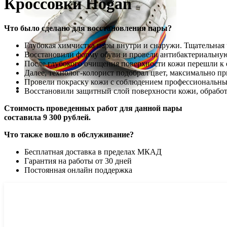
Кроссовки Hogan
Что было сделано для восстановления пары?
Глубокая химчистка пары внутри и снаружи. Тщательная 
Восстановили форму обуви и провели антибактериальну
После глубокого очищения поверхности кожи перешли к 
Далее, технолог-колорист подобрал цвет, максимально 
Провели покраску кожи с соблюдением профессиональны
Восстановили защитный слой поверхности кожи, обрабо
Стоимость проведенных работ для данной пары
составила 9 300 рублей.
Что также вошло в обслуживание?
Бесплатная доставка в пределах МКАД
Гарантия на работы от 30 дней
Постоянная онлайн поддержка