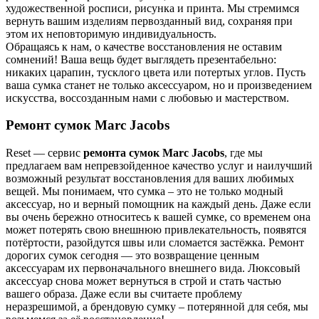
художественной росписи, рисунка и принта. Мы стремимся
вернуть вашим изделиям первозданный вид, сохраняя при
этом их неповторимую индивидуальность.
Обращаясь к нам, о качестве восстановления не оставим
сомнений! Ваша вещь будет выглядеть презентабельно:
никаких царапин, тусклого цвета или потертых углов. Пусть
ваша сумка станет не только аксессуаром, но и произведением
искусства, воссозданным нами с любовью и мастерством.
Ремонт сумок Marc Jacobs
Reset — cервис
ремонта сумок Marc Jacobs
, где мы
предлагаем вам непревзойденное качество услуг и наилучший
возможный результат восстановления для ваших любимых
вещей. Мы понимаем, что сумка – это не только модный
аксессуар, но и верный помощник на каждый день. Даже если
вы очень бережно относитесь к вашей сумке, со временем она
может потерять свою внешнюю привлекательность, появятся
потёртости, разойдутся швы или сломается застёжка. Ремонт
дорогих сумок сегодня — это возвращение ценным
аксессуарам их первоначального внешнего вида. Люксовый
аксессуар снова может вернуться в строй и стать частью
вашего образа. Даже если вы считаете проблему
неразрешимой, а брендовую сумку – потерянной для себя, мы