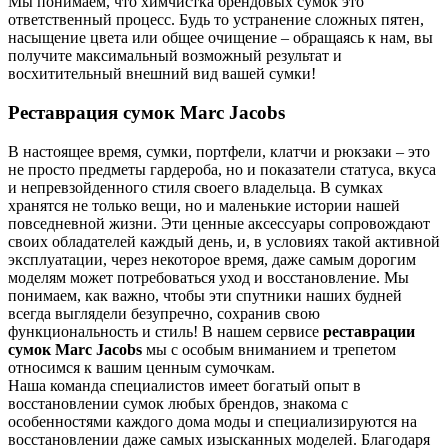
Мы понимаем, что химчистка брендовых сумок это
ответственный процесс. Будь то устранение сложных пятен,
насыщение цвета или общее очищение – обращаясь к нам, вы
получите максимальный возможный результат и
восхитительный внешний вид вашей сумки!
Реставрация сумок Marc Jacobs
В настоящее время, сумки, портфели, клатчи и рюкзаки – это
не просто предметы гардероба, но и показатели статуса, вкуса
и непревзойденного стиля своего владельца. В сумках
хранятся не только вещи, но и маленькие истории нашей
повседневной жизни. Эти ценные аксессуары сопровождают
своих обладателей каждый день, и, в условиях такой активной
эксплуатации, через некоторое время, даже самым дорогим
моделям может потребоваться уход и восстановление. Мы
понимаем, как важно, чтобы эти спутники наших будней
всегда выглядели безупречно, сохранив свою
функциональность и стиль! В нашем сервисе
реставрации
сумок Marc Jacobs
мы с особым вниманием и трепетом
относимся к вашим ценным сумочкам.
Наша команда специалистов имеет богатый опыт в
восстановлении сумок любых брендов, знакома с
особенностями каждого дома моды и специализируются на
восстановлении даже самых изысканных моделей. Благодаря