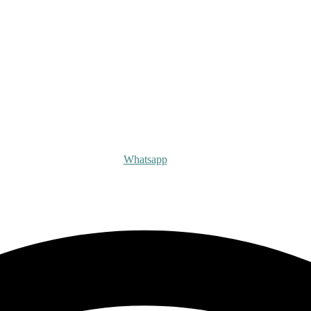
есплатную
ю технолога
Whatsapp