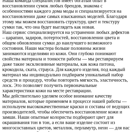
Наша команда специалистов имеет богатый опыт в
восстановлении сумок любых брендов, знакома с
особенностями каждого дома моды и специализируется на
восстановлении даже самых изысканных моделей. Благодаря
этому мы можем восстановить структуру, цвет и текстуру
сумки так, что она будет выглядеть как новая.
Наш сервис специализируется на устранении любых дефектов
– царапин, задиров, потертостей, восстановлении цвета и
общем обновлении сумки до наилучшего возможного
состояния. Наши мастера больше половины жизни
занимаются изделиями из кожи. Они глубоко понимают
свойства материала и тонкости работы — мы реставрируем
даже такие эксклюзивные материалы, как кожа питона,
крокодила, ската, страуса. Для каждого изделия, под каждый
материал мы индивидуально подбираем уникальный набор
средств и процедур, чтобы повторить мягкость, эластичность,
лоск. Это позволяет получить первоначальные
характеристики кожи на месте реставрации.
Мы действительно уделяем особое внимание качеству
материалов, которые применяем в процессе нашей работы —
используем высококачественные краски и составы от ведущих
производителей, чтобы обеспечить восстановление кожи и
замши. Наши опытные колористы подбирают цвет для
окрашивания тон в тон, а если ваше изделие состоит из
многосоставных цветов, металлик, перламутр, неон — для нас