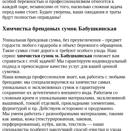
особой бережностью и профессионализмом отнесется к
каждой паре, независимо от того, насколько сложная задача
перед нами стоит. Будьте уверены, ваши ожидания и траты
будут полностью оправданы!
Химчистка брендовых сумок Бабушкинская
Уникальная брендовая сумка, без преувеличения – предмет
гордости любого гардероба и объект бережного обращения.
Такие сумки стоят дорого и требуют особого ухода. Наш
сервис
химчистки сумок м. Бабушкинская
поможет вам
справиться с этой задачей! Мы гарантируем индивидуальный
подход и превосходное качество услуг для вашей ценной
сумочки.
Наша команда профессионалов знает, как работать с любыми
брендами: мы специализируемся на химчистке самых
уникальных и эксклюзивных сумок и гарантируем
сохранение их аутентичного внешнего вида. Работаем со
сложным кроем и уникальными материалами, эксклюзивной
вышивкой, тонкой отделкой, прикладными элементами,
фурнитурой и пр. Действуем осторожно и продуманно.
Мы умеем работать с разнообразными материалами, такими
как замша, кожа (текстурированная, лаковая,
перфорированная), нубук, шелк, текстиль — наши
специалисты подберут наилучший способ очистки и ухода