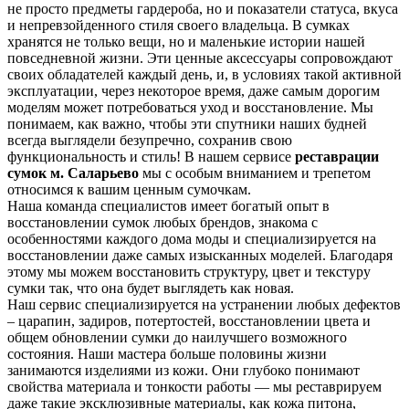
не просто предметы гардероба, но и показатели статуса, вкуса
и непревзойденного стиля своего владельца. В сумках
хранятся не только вещи, но и маленькие истории нашей
повседневной жизни. Эти ценные аксессуары сопровождают
своих обладателей каждый день, и, в условиях такой активной
эксплуатации, через некоторое время, даже самым дорогим
моделям может потребоваться уход и восстановление. Мы
понимаем, как важно, чтобы эти спутники наших будней
всегда выглядели безупречно, сохранив свою
функциональность и стиль! В нашем сервисе
реставрации
сумок м. Саларьево
мы с особым вниманием и трепетом
относимся к вашим ценным сумочкам.
Наша команда специалистов имеет богатый опыт в
восстановлении сумок любых брендов, знакома с
особенностями каждого дома моды и специализируется на
восстановлении даже самых изысканных моделей. Благодаря
этому мы можем восстановить структуру, цвет и текстуру
сумки так, что она будет выглядеть как новая.
Наш сервис специализируется на устранении любых дефектов
– царапин, задиров, потертостей, восстановлении цвета и
общем обновлении сумки до наилучшего возможного
состояния. Наши мастера больше половины жизни
занимаются изделиями из кожи. Они глубоко понимают
свойства материала и тонкости работы — мы реставрируем
даже такие эксклюзивные материалы, как кожа питона,