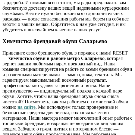
гардероба. И помимо всего этого, мы рады предложить вам
бесплатную доставку ваших вещей надежными курьерскими
службами. Вам не нужно беспокоиться о дополнительных
расходах — после согласования работы мы берем на себя все
заботы о ваших вещах. Обратитесь к нам уже сегодня, и вы
убедитесь в высочайшем качестве наших услуг!
Химчистка брендовой обуви Саларьево
Приведите свою брендовую обувь в порядок с нами! RESET
—
химчистка обуви в районе метро Саларьево
, которая
вернет вашим любимым парам прекрасный вид. Наша
команда специализируется на работе со всеми брендами обуви
и различными материалами — замша, кожа, текстиль. Мы
гарантируем максимальный возможный результат,
профессионально удаляя загрязнения и пятна. Наше
преимущество — индивидуальный подход к каждой паре
обуви. Хотите, чтобы ваша брендовая обувь снова сияла
чистотой? Посмотреть, как мы работаем с химчисткой обуви,
можно
на сайте
. Мы используем только проверенные и
безопасные средства для чистки, сохраняя качество
материалов. Наши мастера имеют многолетний опыт работы с
топовыми брендами, возвращая первозданный вид вашим
вещам. Забудьте о грязи, пятнах и потерянном блеске —
доверьте вашу обувь профессионалам. Мы работаем на