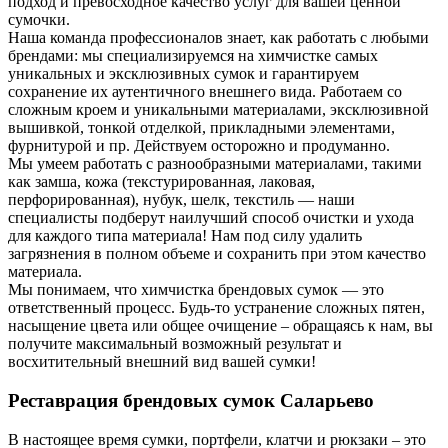
подход и превосходное качество услуг для вашей ценной
сумочки.
Наша команда профессионалов знает, как работать с любыми
брендами: мы специализируемся на химчистке самых
уникальных и эксклюзивных сумок и гарантируем
сохранение их аутентичного внешнего вида. Работаем со
сложным кроем и уникальными материалами, эксклюзивной
вышивкой, тонкой отделкой, прикладными элементами,
фурнитурой и пр. Действуем осторожно и продуманно.
Мы умеем работать с разнообразными материалами, такими
как замша, кожа (текстурированная, лаковая,
перфорированная), нубук, шелк, текстиль — наши
специалисты подберут наилучший способ очистки и ухода
для каждого типа материала! Нам под силу удалить
загрязнения в полном объеме и сохранить при этом качество
материала.
Мы понимаем, что химчистка брендовых сумок — это
ответственный процесс. Будь-то устранение сложных пятен,
насыщение цвета или общее очищение – обращаясь к нам, вы
получите максимальный возможный результат и
восхитительный внешний вид вашей сумки!
Реставрация брендовых сумок Саларьево
В настоящее время сумки, портфели, клатчи и рюкзаки – это