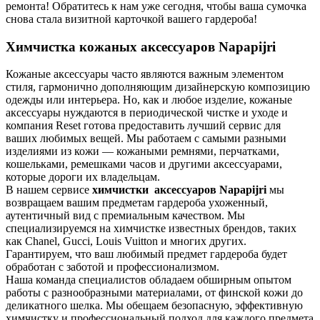
ремонта! Обратитесь к нам уже сегодня, чтобы ваша сумочка
снова стала визитной карточкой вашего гардероба!
Химчистка кожаных аксессуаров Napapijri
Кожаные аксессуары часто являются важным элементом
стиля, гармонично дополняющим дизайнерскую композицию
одежды или интерьера. Но, как и любое изделие, кожаные
аксессуары нуждаются в периодической чистке и уходе и
компания Reset готова предоставить лучший сервис для
ваших любимых вещей. Мы работаем с самыми разными
изделиями из кожи — кожаными ремнями, перчатками,
кошельками, ремешками часов и другими аксессуарами,
которые дороги их владельцам.
В нашем сервисе
химчистки аксессуаров Napapijri
мы
возвращаем вашим предметам гардероба ухоженный,
аутентичный вид с премиальным качеством. Мы
специализируемся на химчистке известных брендов, таких
как Chanel, Gucci, Louis Vuitton и многих других.
Гарантируем, что ваш любимый предмет гардероба будет
обработан с заботой и профессионализмом.
Наша команда специалистов обладаем обширным опытом
работы с разнообразными материалами, от финской кожи до
деликатного шелка. Мы обещаем безопасную, эффективную
химчистку и профессиональный подход для каждого предмета