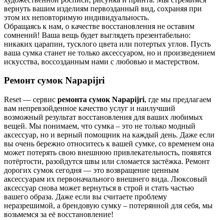
вернуть вашим изделиям первозданный вид, сохраняя при
этом их неповторимую индивидуальность.
Обращаясь к нам, о качестве восстановления не оставим
сомнений! Ваша вещь будет выглядеть презентабельно:
никаких царапин, тусклого цвета или потертых углов. Пусть
ваша сумка станет не только аксессуаром, но и произведением
искусства, воссозданным нами с любовью и мастерством.
Ремонт сумок Napapijri
Reset — cервис
ремонта сумок Napapijri
, где мы предлагаем
вам непревзойденное качество услуг и наилучший
возможный результат восстановления для ваших любимых
вещей. Мы понимаем, что сумка – это не только модный
аксессуар, но и верный помощник на каждый день. Даже если
вы очень бережно относитесь к вашей сумке, со временем она
может потерять свою внешнюю привлекательность, появятся
потёртости, разойдутся швы или сломается застёжка. Ремонт
дорогих сумок сегодня — это возвращение ценным
аксессуарам их первоначального внешнего вида. Люксовый
аксессуар снова может вернуться в строй и стать частью
вашего образа. Даже если вы считаете проблему
неразрешимой, а брендовую сумку – потерянной для себя, мы
возьмемся за её восстановление!