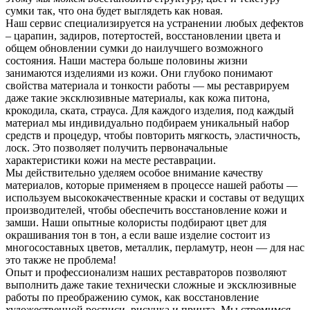
сумки так, что она будет выглядеть как новая.
Наш сервис специализируется на устранении любых дефектов
– царапин, задиров, потертостей, восстановлении цвета и
общем обновлении сумки до наилучшего возможного
состояния. Наши мастера больше половины жизни
занимаются изделиями из кожи. Они глубоко понимают
свойства материала и тонкости работы — мы реставрируем
даже такие эксклюзивные материалы, как кожа питона,
крокодила, ската, страуса. Для каждого изделия, под каждый
материал мы индивидуально подбираем уникальный набор
средств и процедур, чтобы повторить мягкость, эластичность,
лоск. Это позволяет получить первоначальные
характеристики кожи на месте реставрации.
Мы действительно уделяем особое внимание качеству
материалов, которые применяем в процессе нашей работы —
используем высококачественные краски и составы от ведущих
производителей, чтобы обеспечить восстановление кожи и
замши. Наши опытные колористы подбирают цвет для
окрашивания тон в тон, а если ваше изделие состоит из
многосоставных цветов, металлик, перламутр, неон — для нас
это также не проблема!
Опыт и профессионализм наших реставраторов позволяют
выполнить даже такие технически сложные и эксклюзивные
работы по преображению сумок, как восстановление
художественной росписи, рисунка и принта. Мы стремимся