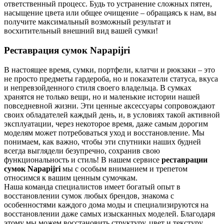
ответственный процесс. Будь то устранение сложных пятен,
насыщение цвета или общее очищение – обращаясь к нам, вы
получите максимальный возможный результат и
восхитительный внешний вид вашей сумки!
Реставрация сумок Napapijri
В настоящее время, сумки, портфели, клатчи и рюкзаки – это
не просто предметы гардероба, но и показатели статуса, вкуса
и непревзойденного стиля своего владельца. В сумках
хранятся не только вещи, но и маленькие истории нашей
повседневной жизни. Эти ценные аксессуары сопровождают
своих обладателей каждый день, и, в условиях такой активной
эксплуатации, через некоторое время, даже самым дорогим
моделям может потребоваться уход и восстановление. Мы
понимаем, как важно, чтобы эти спутники наших будней
всегда выглядели безупречно, сохранив свою
функциональность и стиль! В нашем сервисе
реставрации
сумок Napapijri
мы с особым вниманием и трепетом
относимся к вашим ценным сумочкам.
Наша команда специалистов имеет богатый опыт в
восстановлении сумок любых брендов, знакома с
особенностями каждого дома моды и специализируются на
восстановлении даже самых изысканных моделей. Благодаря
этому мы можем восстановить структуру, цвет и текстуру