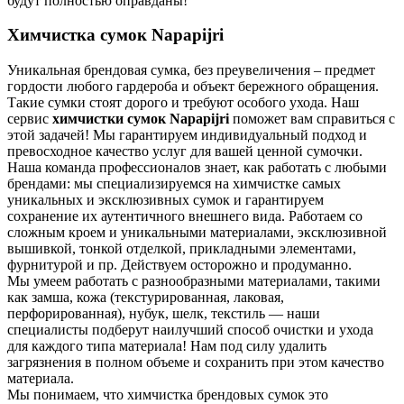
будут полностью оправданы!
Химчистка сумок Napapijri
Уникальная брендовая сумка, без преувеличения – предмет
гордости любого гардероба и объект бережного обращения.
Такие сумки стоят дорого и требуют особого ухода. Наш
сервис
химчистки сумок Napapijri
поможет вам справиться с
этой задачей! Мы гарантируем индивидуальный подход и
превосходное качество услуг для вашей ценной сумочки.
Наша команда профессионалов знает, как работать с любыми
брендами: мы специализируемся на химчистке самых
уникальных и эксклюзивных сумок и гарантируем
сохранение их аутентичного внешнего вида. Работаем со
сложным кроем и уникальными материалами, эксклюзивной
вышивкой, тонкой отделкой, прикладными элементами,
фурнитурой и пр. Действуем осторожно и продуманно.
Мы умеем работать с разнообразными материалами, такими
как замша, кожа (текстурированная, лаковая,
перфорированная), нубук, шелк, текстиль — наши
специалисты подберут наилучший способ очистки и ухода
для каждого типа материала! Нам под силу удалить
загрязнения в полном объеме и сохранить при этом качество
материала.
Мы понимаем, что химчистка брендовых сумок это