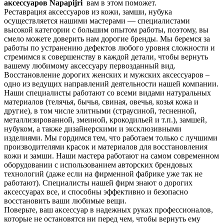
аксессуаров Napapijri
вам в этом поможет.
Реставрация аксессуаров из кожи, замши, нубука
осуществляется нашими мастерами — специалистами
высокой категории с большим опытом работы, поэтому, вы
смело можете доверить нам дорогие бренды. Мы беремся за
работы по устранению дефектов любого уровня сложности и
стремимся к совершенству в каждой детали, чтобы вернуть
вашему любимому аксессуару первозданный вид.
Восстановление дорогих женских и мужских аксессуаров –
одно из ведущих направлений деятельности нашей компании.
Наши специалисты работают со всеми видами натуральных
материалов (телячья, бычья, свиная, овечья, козья кожа и
другие), в том числе элитными (страусиной, тесненной,
металлизированной, змеиной, крокодильей и т.п.), замшей,
нубуком, а также дизайнерскими и эксклюзивными
изделиями. Мы гордимся тем, что работаем только с лучшими
производителями красок и материалов для восстановления
кожи и замши. Наши мастера работают на самом современном
оборудовании с использованием авторских брендовых
технологий (даже если на фирменной фабрике уже так не
работают). Специалисты нашей фирм знают о дорогих
аксессуарах все, и способны эффективно и безопасно
восстановить ваши любимые вещи.
Поверьте, ваш аксессуар в надежных руках профессионалов,
которые не остановятся ни перед чем, чтобы вернуть ему