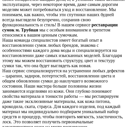
эксплуатации, через некоторое время, даже самым дорогим
моделям может потребоваться уход и восстановление. Мы
понимаем, как важно, чтобы эти спутники наших будней
всегда выглядели безупречно, сохранив свою
функциональность и стиль! В нашем сервисе
реставрации
сумок м. Трубная
мы с особым вниманием и трепетом
относимся к вашим ценным сумочкам.
Наша команда специалистов имеет богатый опыт в
восстановлении сумок любых брендов, знакома с
особенностями каждого дома моды и специализируется на
восстановлении даже самых изысканных моделей. Благодаря
этому мы можем восстановить структуру, цвет и текстуру
сумки так, что она будет выглядеть как новая.
Наш сервис специализируется на устранении любых дефектов
– царапин, задиров, потертостей, восстановлении цвета и
общем обновлении сумки до наилучшего возможного
состояния. Наши мастера больше половины жизни
занимаются изделиями из кожи. Они глубоко понимают
свойства материала и тонкости работы — мы реставрируем
даже такие эксклюзивные материалы, как кожа питона,
крокодила, ската, страуса. Для каждого изделия, под каждый
материал мы индивидуально подбираем уникальный набор
средств и процедур, чтобы повторить мягкость, эластичность,
лоск. Это позволяет получить первоначальные
характеристики кожи на месте реставрации.