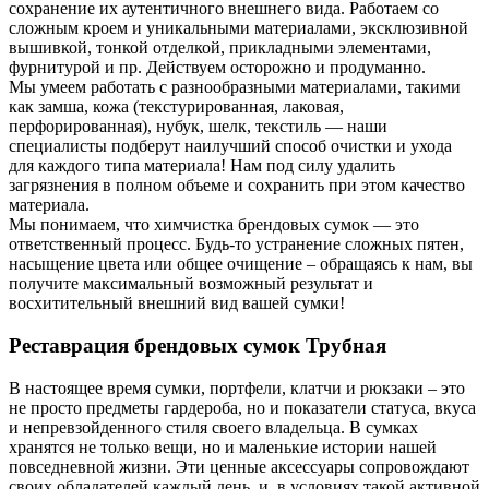
сохранение их аутентичного внешнего вида. Работаем со
сложным кроем и уникальными материалами, эксклюзивной
вышивкой, тонкой отделкой, прикладными элементами,
фурнитурой и пр. Действуем осторожно и продуманно.
Мы умеем работать с разнообразными материалами, такими
как замша, кожа (текстурированная, лаковая,
перфорированная), нубук, шелк, текстиль — наши
специалисты подберут наилучший способ очистки и ухода
для каждого типа материала! Нам под силу удалить
загрязнения в полном объеме и сохранить при этом качество
материала.
Мы понимаем, что химчистка брендовых сумок — это
ответственный процесс. Будь-то устранение сложных пятен,
насыщение цвета или общее очищение – обращаясь к нам, вы
получите максимальный возможный результат и
восхитительный внешний вид вашей сумки!
Реставрация брендовых сумок Трубная
В настоящее время сумки, портфели, клатчи и рюкзаки – это
не просто предметы гардероба, но и показатели статуса, вкуса
и непревзойденного стиля своего владельца. В сумках
хранятся не только вещи, но и маленькие истории нашей
повседневной жизни. Эти ценные аксессуары сопровождают
своих обладателей каждый день, и, в условиях такой активной