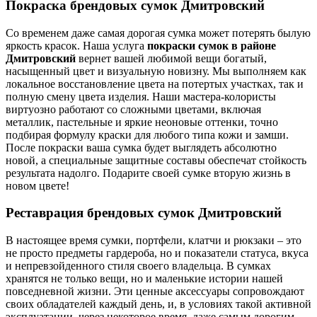
Покраска брендовых сумок Дмитровский
Со временем даже самая дорогая сумка может потерять былую
яркость красок. Наша услуга
покраски сумок в районе
Дмитровский
вернет вашей любимой вещи богатый,
насыщенный цвет и визуальную новизну. Мы выполняем как
локальное восстановление цвета на потертых участках, так и
полную смену цвета изделия. Наши мастера-колористы
виртуозно работают со сложными цветами, включая
металлик, пастельные и яркие неоновые оттенки, точно
подбирая формулу краски для любого типа кожи и замши.
После покраски ваша сумка будет выглядеть абсолютно
новой, а специальные защитные составы обеспечат стойкость
результата надолго. Подарите своей сумке вторую жизнь в
новом цвете!
Реставрация брендовых сумок Дмитровский
В настоящее время сумки, портфели, клатчи и рюкзаки – это
не просто предметы гардероба, но и показатели статуса, вкуса
и непревзойденного стиля своего владельца. В сумках
хранятся не только вещи, но и маленькие истории нашей
повседневной жизни. Эти ценные аксессуары сопровождают
своих обладателей каждый день, и, в условиях такой активной
эксплуатации, через некоторое время, даже самым дорогим