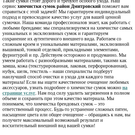
Такие сумки стоят дорого и требуют особого ухода. Наш
сервис
химчистки сумок район Дмитровский
поможет вам
справиться с этой задачей! Мы гарантируем индивидуальный
подход и превосходное качество услуг для вашей ценной
сумочки. Наша команда профессионалов знает, как работать с
любыми брендами: мы специализируемся на химчистке самых
уникальных и эксклюзивных сумок и гарантируем
сохранение их аутентичного внешнего вида. Работаем со
сложным кроем и уникальными материалами, эксклюзивной
вышивкой, тонкой отделкой, прикладными элементами,
фурнитурой и пр. Действуем осторожно и продуманно. Мы
умеем работать с разнообразными материалами, такими как
замша, кожа (текстурированная, лаковая, перфорированная),
нубук, шелк, текстиль – наши специалисты подберут
наилучший способ очистки и ухода для каждого типа
материала! Если вы ищете качественное очищение любимых
аксессуаров, узнать подробнее о химчистке сумок можно
на
странице услуг
. Нам под силу удалить загрязнения в полном
объеме и сохранить при этом качество материала. Мы
понимаем, что химчистка брендовых сумок – это
ответственный процесс. Будь-то устранение сложных пятен,
насыщение цвета или общее очищение – обращаясь к нам, вы
получите максимальный возможный результат и
восхитительный внешний вид вашей сумки!