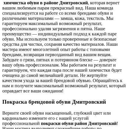
химчистка обуви в районе Дмитровский
, которая вернет
вашим любимым парам прекрасный вид. Наша команда
специализируется на работе со всеми брендами обуви и
различными материалами — замша, кожа, текстиль. Мы
гарантируем максимальный возможный результат,
профессионально удаляя загрязнения и пятна. Наше
преимущество — индивидуальный подход к каждой паре
обуви. Мы используем только проверенные и безопасные
средства для чистки, сохраняя качество материалов. Наши
мастера имеют многолетний опыт работы с топовыми
брендами, возвращая первозданный вид вашим вещам.
Забудьте о грязи, пятнах и потерянном блеске — доверьте
вашу обувь профессионалам. Мы работаем на результат и
гарантируем, что каждая пара после нашей химчистки будет
очищена до самой мельчайшей детали. Не жертвуйте
качеством ухода за вашей брендовой обувью. Обращайтесь к
нам и получите максимальный возможный результат, который
оправдает все ваши ожидания!
Покраска брендовой обуви Дмитровский
Верните своей обуви насыщенный, глубокий цвет или
кардинально измените его с нашей услугой
профессиональной
покраски обуви район Дмитровский
!
Наши мастера выполняют сложнейшие работы по