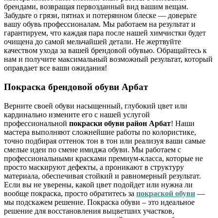
брендами, возвращая первозданный вид вашим вещам.
Забудьте о грязи, пятнах и потерянном блеске — доверьте
вашу обувь профессионалам. Мы работаем на результат и
гарантируем, что каждая пара после нашей химчистки будет
очищена до самой мельчайшей детали. Не жертвуйте
качеством ухода за вашей брендовой обувью. Обращайтесь к
нам и получите максимальный возможный результат, который
оправдает все ваши ожидания!
Покраска брендовой обуви Арбат
Верните своей обуви насыщенный, глубокий цвет или
кардинально измените его с нашей услугой
профессиональной
покраски обуви район Арбат
! Наши
мастера выполняют сложнейшие работы по колористике,
точно подбирая оттенок тон в тон или реализуя ваши самые
смелые идеи по смене имиджа обуви. Мы работаем с
профессиональными красками премиум-класса, которые не
просто маскируют дефекты, а проникают в структуру
материала, обеспечивая стойкий и равномерный результат.
Если вы не уверены, какой цвет подойдет или нужна ли
вообще покраска, просто обратитесь за
покраской обуви
—
мы подскажем решение. Покраска обуви – это идеальное
решение для восстановления выцветших участков,