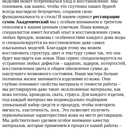
моделям может потребоваться уход и восстановление. Мы
понимаем, как важно, чтобы эти спутники наших будней
всегда выглядели безупречно, сохранив свою
функциональность и стиль! В нашем сервисе
реставрации
сумок Академический
мы с особым вниманием и трепетом
относимся к вашим ценным сумочкам. Наша команда
специалистов имеет богатый опыт в восстановлении сумок
любых брендов, знакома с особенностями каждого дома моды
и специализируется на восстановлении даже самых
изысканных моделей. Благодаря этому мы можем
восстановить структуру, цвет и текстуру сумки так, что она
будет выглядеть как новая. Наш сервис специализируется на
устранении любых дефектов – царапин, задиров, потертостей,
восстановлении цвета и общем обновлении сумки до
наилучшего возможного состояния. Наши мастера больше
половины жизни занимаются изделиями из кожи. Они
глубоко понимают свойства материала и тонкости работы –
мы реставрируем даже такие эксклюзивные материалы, как
кожа питона, крокодила, ската, страуса. Для каждого изделия,
под каждый материал мы индивидуально подбираем
уникальный набор средств и процедур, чтобы повторить
мягкость, эластичность, лоск. Это позволяет получить
первоначальные характеристики кожи на месте реставрации.
Мы действительно уделяем особое внимание качеству
материалов, которые применяем в процессе нашей работы –