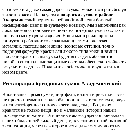
Со временем даже самая дорогая сумка может потерять былую
яркость красок. Наша услуга
покраски сумок в районе
Академический
вернет вашей любимой вещи богатый,
насыщенный цвет и визуальную новизну. Мы выполняем как
локальное восстановление цвета на потертых участках, так и
полную смену цвета изделия. Наши мастера-колористы
виртуозно работают со сложными цветами, включая
металлик, пастельные и яркие неоновые оттенки, точно
подбирая формулу краски для любого типа кожи и замши.
После покраски ваша сумка будет выглядеть абсолютно
новой, а специальные защитные составы обеспечат стойкость
результата надолго. Подарите своей сумке вторую жизнь в
новом цвете!
Реставрация брендовых сумок Академический
В настоящее время сумки, портфели, клатчи и рюкзаки – это
не просто предметы гардероба, но и показатели статуса, вкуса
и непревзойденного стиля своего владельца. В сумках
хранятся не только вещи, но и маленькие истории нашей
повседневной жизни. Эти ценные аксессуары сопровождают
своих обладателей каждый день, и, в условиях такой активной
эксплуатации, через некоторое время, даже самым дорогим