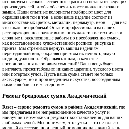
используем высококачественные краски и составы от ведущих
производителей, чтобы обеспечить восстановление кожи и
замши. Наши опытные колористы подбирают цвет для
окрашивания тон в тон, а если ваше изделие состоит из
многосоставных цветов, металлик, перламутр, неон — для нас
это также не проблема! Опыт и профессионализм наших
реставраторов позволяют выполнить даже такие технически
сложные и эксклюзивные работы по преображению сумок,
как восстановление художественной росписи, рисунка и
принта. Мы стремимся вернуть вашим изделиям
первозданный вид, сохраняя при этом их неповторимую
индивидуальность. Обращаясь к нам, о качестве
восстановления не оставим сомнений! Ваша вещь будет
выглядеть презентабельно: никаких царапин, тусклого цвета
или потертых углов. Пусть ваша сумка станет не только
аксессуаром, но и произведением искусства, воссозданным
нами с любовью и мастерством.
Ремонт брендовых сумок Академический
Reset – сервис ремонта сумок в районе Академический,
где
мы предлагаем вам непревзойденное качество услуг и
наилучший возможный результат восстановления для ваших
любимых вещей. Мы понимаем, что сумка – это не только
модный аксессуар, но и верный помощник на каждый день.