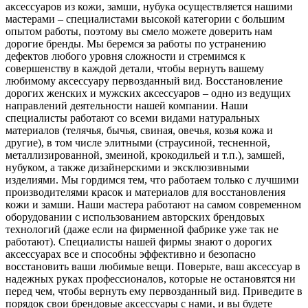
аксессуаров из кожи, замши, нубука осуществляется нашими
мастерами – специалистами высокой категории с большим
опытом работы, поэтому вы смело можете доверить нам
дорогие бренды. Мы беремся за работы по устранению
дефектов любого уровня сложности и стремимся к
совершенству в каждой детали, чтобы вернуть вашему
любимому аксессуару первозданный вид. Восстановление
дорогих женских и мужских аксессуаров – одно из ведущих
направлений деятельности нашей компании. Наши
специалисты работают со всеми видами натуральных
материалов (телячья, бычья, свиная, овечья, козья кожа и
другие), в том числе элитными (страусиной, тесненной,
металлизированной, змеиной, крокодильей и т.п.), замшей,
нубуком, а также дизайнерскими и эксклюзивными
изделиями. Мы гордимся тем, что работаем только с лучшими
производителями красок и материалов для восстановления
кожи и замши. Наши мастера работают на самом современном
оборудовании с использованием авторских брендовых
технологий (даже если на фирменной фабрике уже так не
работают). Специалисты нашей фирмы знают о дорогих
аксессуарах все и способны эффективно и безопасно
восстановить ваши любимые вещи. Поверьте, ваш аксессуар в
надежных руках профессионалов, которые не остановятся ни
перед чем, чтобы вернуть ему первозданный вид. Приведите в
порядок свои брендовые аксессуары с нами, и вы будете