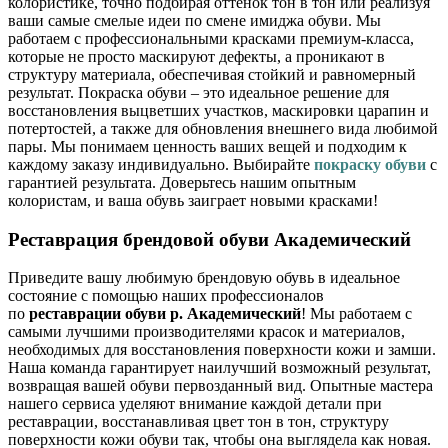
колористике, точно подбирая оттенок тон в тон или реализуя
ваши самые смелые идеи по смене имиджа обуви. Мы
работаем с профессиональными красками премиум-класса,
которые не просто маскируют дефекты, а проникают в
структуру материала, обеспечивая стойкий и равномерный
результат. Покраска обуви – это идеальное решение для
восстановления выцветших участков, маскировки царапин и
потертостей, а также для обновления внешнего вида любимой
пары. Мы понимаем ценность ваших вещей и подходим к
каждому заказу индивидуально. Выбирайте
покраску обуви
с
гарантией результата. Доверьтесь нашим опытным
колористам, и ваша обувь заиграет новыми красками!
Реставрация брендовой обуви Академический
Приведите вашу любимую брендовую обувь в идеальное
состояние с помощью наших профессионалов
по
реставрации обуви р. Академический
! Мы работаем с
самыми лучшими производителями красок и материалов,
необходимых для восстановления поверхности кожи и замши.
Наша команда гарантирует наилучший возможный результат,
возвращая вашей обуви первозданный вид. Опытные мастера
нашего сервиса уделяют внимание каждой детали при
реставрации, восстанавливая цвет тон в тон, структуру
поверхности кожи обуви так, чтобы она выглядела как новая.