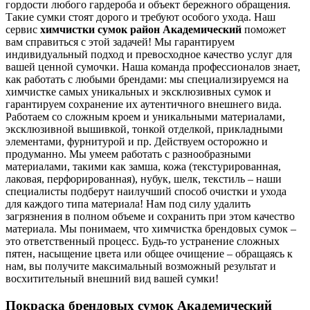
гордости любого гардероба и объект бережного обращения.
Такие сумки стоят дорого и требуют особого ухода. Наш
сервис
химчистки сумок район Академический
поможет
вам справиться с этой задачей! Мы гарантируем
индивидуальный подход и превосходное качество услуг для
вашей ценной сумочки. Наша команда профессионалов знает,
как работать с любыми брендами: мы специализируемся на
химчистке самых уникальных и эксклюзивных сумок и
гарантируем сохранение их аутентичного внешнего вида.
Работаем со сложным кроем и уникальными материалами,
эксклюзивной вышивкой, тонкой отделкой, прикладными
элементами, фурнитурой и пр. Действуем осторожно и
продуманно. Мы умеем работать с разнообразными
материалами, такими как замша, кожа (текстурированная,
лаковая, перфорированная), нубук, шелк, текстиль – наши
специалисты подберут наилучший способ очистки и ухода
для каждого типа материала! Нам под силу удалить
загрязнения в полном объеме и сохранить при этом качество
материала. Мы понимаем, что химчистка брендовых сумок –
это ответственный процесс. Будь-то устранение сложных
пятен, насыщение цвета или общее очищение – обращаясь к
нам, вы получите максимальный возможный результат и
восхитительный внешний вид вашей сумки!
Покраска брендовых сумок Академический