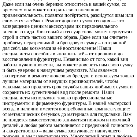
Даже если вы очень бережно относитесь к вашей сумке, со
временем она может потерять свою внешнюю
привлекательность, появятся потёртости, разойдутся швы или
сломается застёжка. Ремонт дорогих сумок сегодня — это
возвращение ценным аксессуарам их первоначального
внешнего вида. Люксовый аксессуар снова может вернуться в
строй и стать частью вашего образа. Даже если вы считаете
проблему неразрешимой, а брендовую сумку – потерянной
для себя, мы возьмемся за её восстановление! Наши
специалисты способны выполнить всё – от прошивки до
восстановления фурнитуры. Независимо от того, какой вид
работы нужно провести, вы можете доверить нам свою сумку
и быть уверены в наилучшем результате. Мы являемся
экспертами в ремонте люксовых брендов и используем только
лучшие материалы от ведущих производителей, чтобы
максимально продлить срок службы ваших любимых сумок и
сохранить их аутентичный вид после ремонта. Наши
специалисты используют только профессиональные
инструменты и фирменную фурнитуры. В нашей мастерской
всегда в наличии имеются востребованные комплектующие:
от металлических бегунков до материала для подкладки. Вам
не придется самостоятельно заниматься поиском и покупкой
деталей, а любая работа выполняется с предельной точностью
и аккуратностью – ваша сумка заслуживает наилучшего
подхода, и мы гарантируем это. Многолетний опыт и любовь,