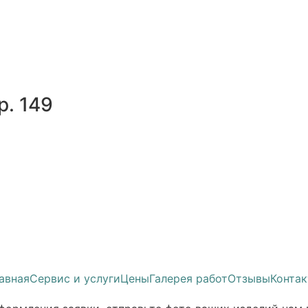
р. 149
Я
авная
Сервис и услуги
Цены
Галерея работ
Отзывы
Конта