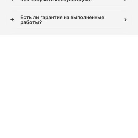
Есть ли гарантия на выполненные
работы?
У вас есть доставка?
Вы не испортите изделие?
Что делать, если меня не устроит
качество работы?
Как сделать заказ?