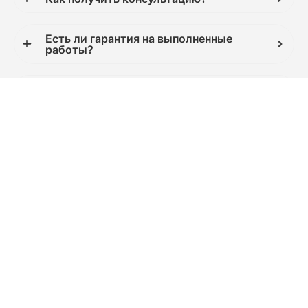
Есть ли гарантия на выполненные
работы?
У вас есть доставка?
Вы не испортите изделие?
Что делать, если меня не устроит
качество работы?
Как сделать заказ?