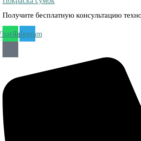
Покраска сумок
Получите бесплатную консультацию техн
hatsapp
Telegram