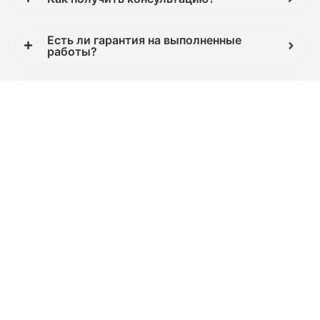
Есть ли гарантия на выполненные
работы?
У вас есть доставка?
Вы не испортите изделие?
Что делать, если меня не устроит
качество работы?
Как сделать заказ?